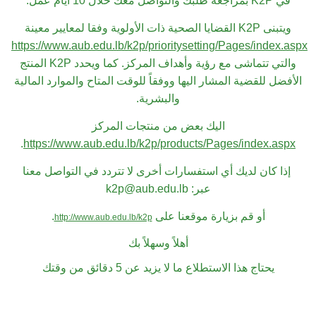
في
K2P
بمراجعة طلبك والتواصل معك خلال 10 أيام عمل.
ويتبنى
K2P
القضايا الصحية ذات الأولوية وفقا لمعايير معينة
https://www.aub.edu.lb/k2p/prioritysetting/Pages/index.aspx
والتي تتماشى مع رؤية وأهداف المركز. كما ويحدد
K2P
المنتج
الأفضل للقضية المشار اليها ووفقاً للوقت المتاح والموارد المالية
والبشرية.
اليك بعض من منتجات المركز
.
https://www.aub.edu.lb/k2p/products/Pages/index.aspx
إذا كان لديك أي استفسارات أخرى لا تتردد في التواصل معنا
عبر: k2p@aub.edu.lb
أو قم بزيارة موقعنا على
.
http://www.aub.edu.lb/k2p
أهلاً وسهلاً بك
يحتاج هذا الاستطلاع ما لا يزيد عن 5 دقائق من وقتك